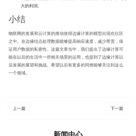
大的利润。
小结
物联网的发展和云计算的推动使得边缘计算的模型出现在社区
之中。在边缘结点处理数据能够提高响应速度，减少带宽，保
证用户数据的私密性。这篇文章当中，我们提出了边缘计算可
能在以后的生活中一些相关场景的运用，也提到了边缘计算以
后发展的展望和挑战。希望以后有更多的同僚能够关注到这么
一个领域。
上一篇
下一篇
新闻中心