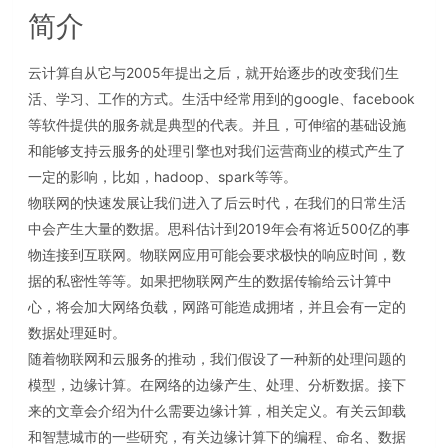
简介
云计算自从它与2005年提出之后，就开始逐步的改变我们生
活、学习、工作的方式。生活中经常用到的google、facebook
等软件提供的服务就是典型的代表。并且，可伸缩的基础设施
和能够支持云服务的处理引擎也对我们运营商业的模式产生了
一定的影响，比如，hadoop、spark等等。
物联网的快速发展让我们进入了后云时代，在我们的日常生活
中会产生大量的数据。思科估计到2019年会有将近500亿的事
物连接到互联网。物联网应用可能会要求极快的响应时间，数
据的私密性等等。如果把物联网产生的数据传输给云计算中
心，将会加大网络负载，网路可能造成拥堵，并且会有一定的
数据处理延时。
随着物联网和云服务的推动，我们假设了一种新的处理问题的
模型，边缘计算。在网络的边缘产生、处理、分析数据。接下
来的文章会介绍为什么需要边缘计算，相关定义。有关云卸载
和智慧城市的一些研究，有关边缘计算下的编程、命名、数据