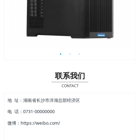
联系我们
CONTACT
地 址：湖南省长沙市洋湖总部经济区
电 话：0731-00000000
微博：https://weibo.com/