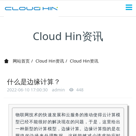
Cloud Hin资讯
网站首页
Cloud Hin资讯
Cloud Hin资讯
什么是边缘计算？
2022-06-10 17:00:30
admin
448
物联网技术的快速发展和云服务的推动使得云计算模
型已经不能很好的解决现在的问题，于是，这里给出
一种新型的计算模型，边缘计算。边缘计算指的是在
网络的边缘来处理数据，这样能够减少请求响应时