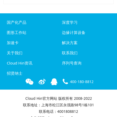
国产化产品
深度学习
图形工作站
边缘计算设备
加速卡
解决方案
关于我们
联系我们
Cloud Hin资讯
序列号查询
招贤纳士
400-180-8812
Cloud Hin官方网站 版权所有 2008-2022
联系地址：上海市松江区永强路98号1栋101
联系电话：4001808812