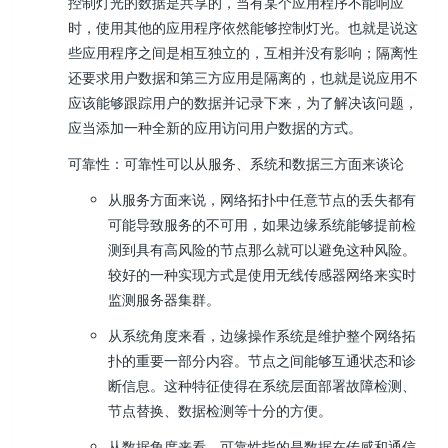
控制灯光的数据是共享的，当有某个应用程序不能响应
时，使用其他的应用程序依然能够控制灯光。也就是说这
些应用程序之间是相互独立的，互相并没有影响；隔离性
还要求用户数据和第三方应用是隔离的，也就是说应用不
应该能够跟踪用户的数据并记录下来，为了解决该问题，
应当添加一种全新的应用访问用户数据的方式。
可靠性：可靠性可以从服务、系统和数据三方面来谈论
从服务方面来说，网络拓扑中任意节点的丢失都有
可能导致服务的不可用，如果边缘系统能够提前检
测到具有高风险的节点那么就可以避免这种风险。
较好的一种实现方式是使用无线传感器网络来实时
监测服务器集群。
从系统角度来看，边缘操作系统是维护整个网络拓
扑的重要一部分内容。节点之间能够互通状态和诊
断信息。这种特征使得在系统层面部署故障检测、
节点替换、数据检测等十分的方便。
从数据角度来看，可靠性指的是数据在传感和通信