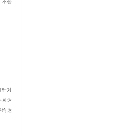
，不会
可针对
并且达
平均
达