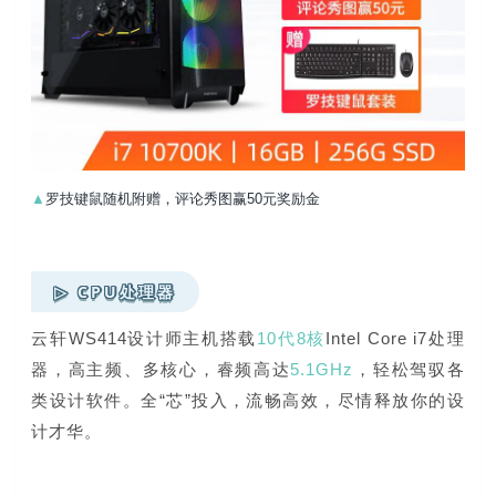
▲
罗技键鼠随机附赠，评论秀图赢50元奖励金
▷ CPU处理器
云轩WS414设计师主机搭载
10代8核
Intel Core i7处理
器，高主频、多核心，睿频高达
5.1GHz
，轻松驾驭各
类设计软件。全“芯”投入，流畅高效，尽情释放你的设
计才华。