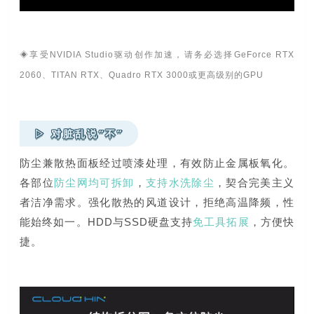
◈享受NVIDIA Studio驱动创作加速，请务必选择GeForce RTX
2060、TITAN RTX、Quadro RTX 3000或更高级别的GPU
▷ 对脏乱说“不”
防尘兼散热面板经过喷漆处理，有效防止金属板氧化。
各部位
防尘网均可拆卸
，
支持水洗除尘
，契合完美主义
者洁净需求。强化散热的风道设计，拒绝高温降频，性
能始终如一。HDD与SSD硬盘支持
免工具拓展
，方便快
捷。