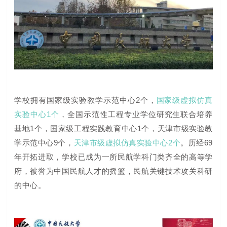
学校拥有国家级实验教学示范中心
2
个，
国家级虚拟仿真
实验中心1个
，全国示范性工程专业学位研究生联合培养
基地
1
个
，国家级工程实践教育中心
1
个，天津市级实验教
学示范中心
9
个，
天津市级虚拟仿真实验中心2个
。
历经69
年开拓进取，学校已成为一所民航学科门类齐全的高等学
府，被誉为中国民航人才的摇篮，
民航关键技术攻关科研
的中心。