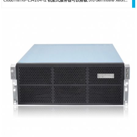
Cloud Hin KF-LS4204-i2 机架式服务器可以搭载 3rd Gen Intel® Xeon® Scalable 处理器和最大 4TB 的 DDR4 REG-ECC 内存，采用了液冷式的 GPU 散热与风冷式的 CPU 散热同时工作，妥善的确保两者均可以稳定的全负荷运行而没有降频的情况出现，自主开发的液冷系统中大量采用了缩醛树脂等高可靠性材料，在获得较高的散热效能的同时确保硬件的安全，同时也使得在一个相对安静的环境中使用 NVIDIA RTX3090/3080 等计算卡得以实现。