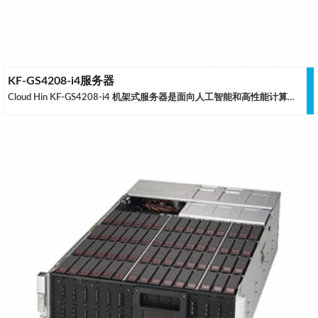
KF-GS4208-i4服务器
Cloud Hin KF-GS4208-i4 机架式服务器是面向人工智能和高性能计算领域推出的GPU服务器，可以加速深度学习模型建造，以极快速度分析数据并导出有价值信息。利用超强算力预测未来的活动、行为和趋势，并使用大数据分析发现和解决隐藏在数据中的问题。此服务器采用Intel® Xeon® Scalable 系列处理器，最大可配置8块双宽GPU，通过冗余电源方案和技术领先的散热设计，确保服务器能够7x24小时的长时间稳定运行。