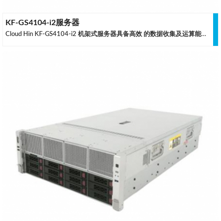
KF-GS4104-i2服务器
Cloud Hin KF-GS4104-i2 机架式服务器具备高效 的数据收集及运算能力，可以拥有极高的 CPU 运 行频率和灵活的 GPU 扩展性。由优质配件打造的 KF-GS4104-i2 具备高度的可靠性，适合中小型 物联网项目的落地使用。