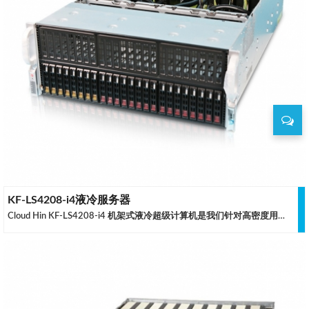
KF-LS4208-i4液冷服务器
Cloud Hin KF-LS4208-i4 机架式液冷超级计算机是我们针对高密度用户和大中型集群用户全新定制的超级计算机，液冷式的 GPU 散热与风冷式的 CPU 散热同时工作，自主开发的液冷系统中大量采用了缩醛树脂等高可靠性材料，妥善的确保两者均可以稳定的全负荷运行而没有降频的情况出现，优化的散热方案可以支持目前较新的 GPU 稳定运行。