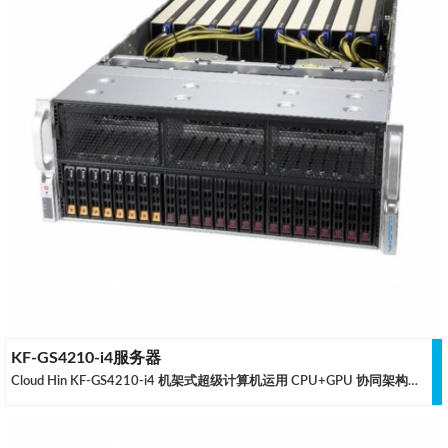
KF-GS4210-i4服务器
Cloud Hin KF-GS4210-i4 机架式超级计算机运用 CPU+GPU 协同架构，采用 3rd Gen Intel® Xeon® Scalable 处理器，并可以提供最大 8TB 的 DDR4内存容量支持，是云轩针对高密度用户和大中型集群用户全新定制的超级计算机，优化的散热方案可以支持目前高规格的 GPU 稳定运行。