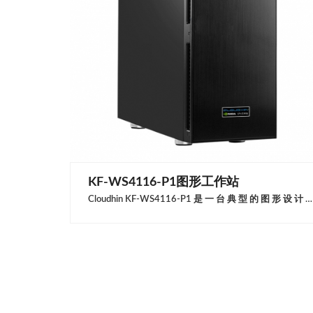
KF-WS4116-P1图形工作站
Cloudhin KF-WS4116-P1 是 一 台 典 型 的 图 形 设 计 工 作 站， 支 持 9th and 8th Generation Intel® Core ™ 处理器，配备 NVIDIA Quadro 专业显卡或 是 NVIDIA Geforce 娱乐显卡，具备优秀的图形性 能与灵活的扩展能力。是中小型企业与独立设计者 的上佳之选。