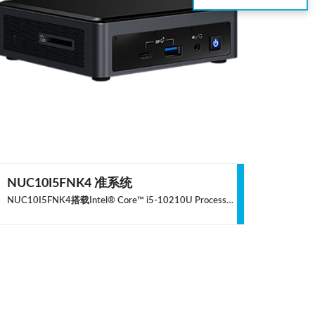
NUC10I5FNK4 准系统
NUC10I5FNK4搭载Intel® Core™ i5-10210U Processor处理器，性能强劲，可以作为娱乐中心流式传输4K的电影，也可以作为个人数字助理，完成紧急演示文稿，跟踪预约等任务。