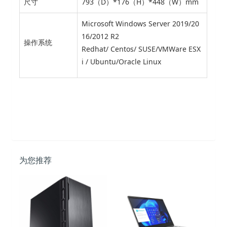
尺寸
793（D）*176（H）*448（W）mm
Microsoft Windows Server 2019/20
16/2012 R2
操作系统
Redhat/ Centos/ SUSE/VMWare ESX
i / Ubuntu/Oracle Linux
为您推荐