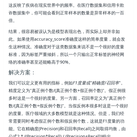
这反映了疾病在现实世界中的频率。在医疗数据集和信用卡欺
诈数据集中，你可能会看到正常样本的数量是异常样本的一百
倍。
结果，很容易被误认为是模型表现出色，而实际上却并非如
此。如果使用accuracy_score准确度这样的简单度量，就会发
生这种情况。准确度对于这类数据集来说不是一个很好的度量
标准，因为标签严重倾斜，所以一个只输出正常标签的神经网
络的准确率甚至还能略高于90%。
解决方案：
我们可以定义更有用的指标，例如
F1度量
或"
精确度/召回率
"。
精度定义为"真正例个数/(真正例个数+假正例个数)"。假正例很
多时这是一个很好的度量。另一方面，召回率定义为"真正例个
数/(真正例个数+假反例个数)"。当假反例本很多时这是一个很好
的度量。医疗领域的大多数模型就是这种情况。但是，我们经
常需要同时考虑假正例个数和假反例个数，这就是F1度量的功
能。它在精确度(Precision)和召回率(Recall)之间取得均衡，由
公式2 * ((Precision*Recall) / (Precision+Recall))给出。