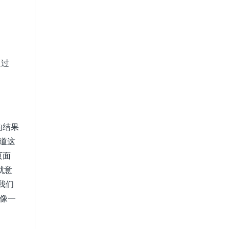
通过
的结果
说道这
页面
就意
我们
就像一