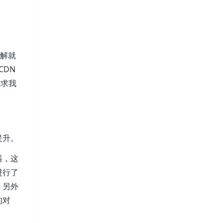
理解就
CDN
需求我
提升。
器，这
进行了
，另外
的对