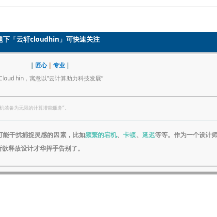
题下「
云轩cloudhin
」可快速关注
|
匠心
|
专业
|
Cloud hin，寓意以“云计算助力科技发展”
计算机装备为无限的计算潜能服务”。
可能干扰捕捉灵感的因素，比如
频繁的宕机
、
卡顿
、
延迟
等等。作为一个设计
所欲释放设计才华挥手告别了。