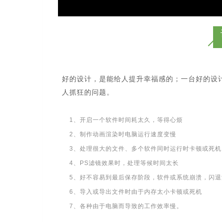
好的设计，是能给人提升幸福感的；一台好的设
人抓狂的问题。
1、开启一个软件时间耗太久，等得心烦
2、制作动画渲染时电脑运行速度变慢
3、处理很大的文件、多个软件同时运行时卡顿或死机
4、PS滤镜效果时，处理等候时间太长
5、好不容易到最后保存阶段，软件或系统崩溃，闪退
6、导入或导出文件时由于内存太小卡顿或死机
7、各种由于电脑而导致的工作效率慢。