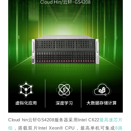
Cloud hin云轩
GS4208
服务器
采
用Intel C622
最高速芯片
组
，搭载双片Intel Xeon® CPU，最高单机可集成
8路