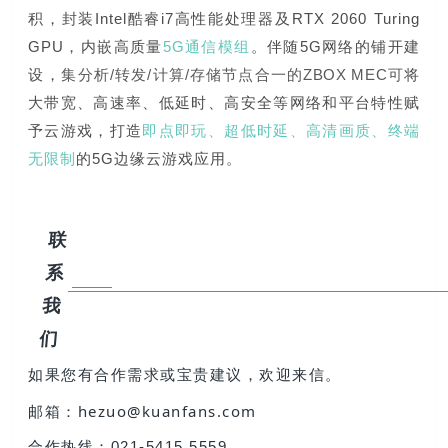
积，
封装Intel酷睿i7高性能处理器及RTX 2060 Turing
GPU，内嵌高质量
5G通信模组
。
伴随5G网络的铺开建
设，
集分析/转发/计算/存储节点合一的ZBOX MEC可
将
大带宽、高速率、低延时、高安全等网络和平台特性赋
予云游戏，打造
即点即玩、超低时延、高清画质、终端
无限制
的5G边缘云游戏应用。
联
系
我
们
如果您有合作需求或宝贵建议，欢迎来信。
邮箱：hezuo@kuanfans.com
合作热线：021-5415 5559