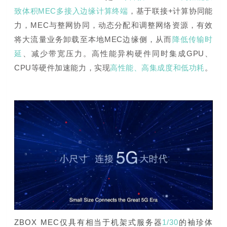
致体积MEC多接入边缘计算终端
，基于联接+计算协同能
力，MEC与整网协同，动态分配和调整网络资源，
有效
将大流量业务卸载至本地MEC边缘侧，从而
降低传输时
延
、减少带宽压力。
高性能异构硬件同时集成GPU、
CPU等硬件加速能力，实现
高性能、高集成度和低功耗
。
ZBOX MEC仅具有相当于机架式服务器
1/30
的袖珍体